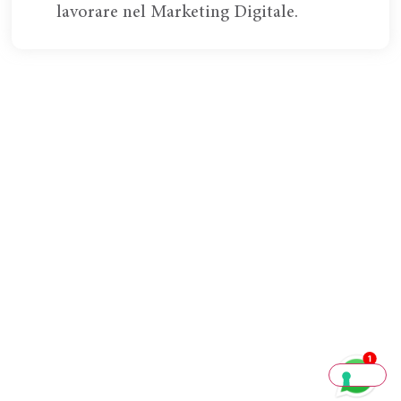
lavorare nel Marketing Digitale.
Ciao, sono Alex di Marketers.
Ti interessa
accelerare la tua
crescita
nel mercato digitale?
Scrivimi su WhatsApp e sarò
pronto ad aiutarti e indirizzarti
al meglio per raggiungere i
tuoi obiettivi.
Scrivimi