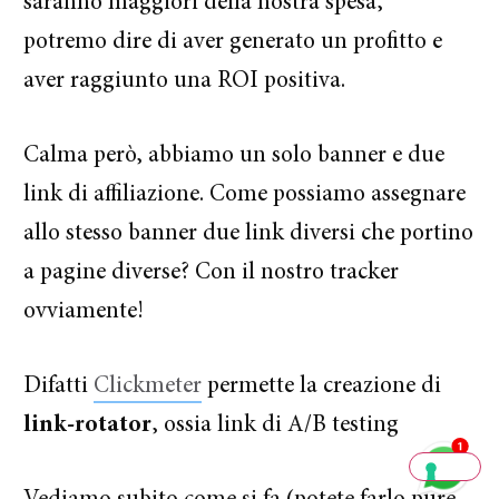
saranno maggiori della nostra spesa,
potremo dire di aver generato un profitto e
aver raggiunto una ROI positiva.
Ciao, sono Alex di Marketers.
Calma però, abbiamo un solo banner e due
link di affiliazione. Come possiamo assegnare
Ti interessa
accelerare la tua
crescita
nel mercato digitale?
allo stesso banner due link diversi che portino
a pagine diverse? Con il nostro tracker
Scrivimi su WhatsApp e sarò
ovviamente!
pronto ad aiutarti e indirizzarti
al meglio per raggiungere i
tuoi obiettivi.
Difatti
Clickmeter
permette la creazione di
link-rotator
, ossia link di A/B testing
Scrivimi