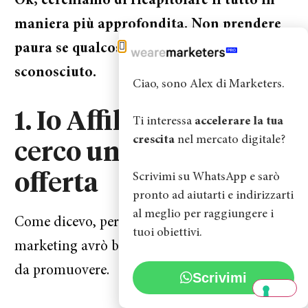
Ok, cerchiamo di ricapitolare il tutto in
maniera più approfondita. Non prendere
paura se qualcosa ti appare difficile o
sconosciuto.
Ciao, sono Alex di Marketers.
1. Io Affiliate Marketer
Ti interessa
accelerare la tua
crescita
nel mercato digitale?
cerco una buona
Scrivimi su WhatsApp e sarò
offerta
pronto ad aiutarti e indirizzarti
al meglio per raggiungere i
Come dicevo, per guadagnare con l’affiliate
tuoi obiettivi.
marketing avrò bisogno di un’offerta affiliate
da promuovere.
Scrivimi