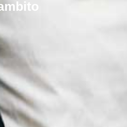
Guadagna
 ambito
passioni,
vivere al