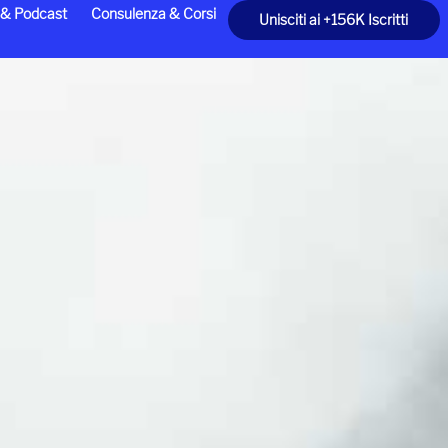
 & Podcast
Consulenza & Corsi
Unisciti ai +156K Iscritti