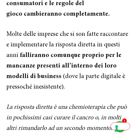
consumatori e le regole del
gioco cambieranno completamente.
Molte delle imprese che si son fatte raccontare
Ciao, sono Alex di Marketers.
e implementare la risposta diretta in questi
Ti interessa
accelerare la tua
anni
falliranno comunque proprio per le
crescita
nel mercato digitale?
mancanze presenti all’interno dei loro
modelli di business
(dove la parte digitale è
Scrivimi su WhatsApp e sarò
pronto ad aiutarti e indirizzarti
pressoché inesistente).
al meglio per raggiungere i
tuoi obiettivi.
La risposta diretta è una chemioterapia che può
in pochissimi casi curare il cancro o, in molti
Scrivimi
altri rimandarlo ad un secondo momento.