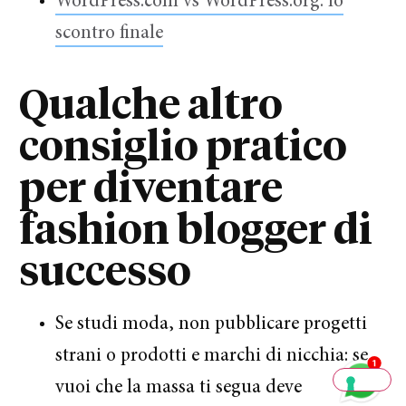
WordPress.com vs WordPress.org: lo
scontro finale
Qualche altro
Ciao, sono Alex di Marketers.
consiglio pratico
Ti interessa
accelerare la tua
per diventare
crescita
nel mercato digitale?
fashion blogger di
Scrivimi su WhatsApp e sarò
pronto ad aiutarti e indirizzarti
successo
al meglio per raggiungere i
tuoi obiettivi.
Se studi moda, non pubblicare progetti
strani o prodotti e marchi di nicchia: se
Scrivimi
vuoi che la massa ti segua deve